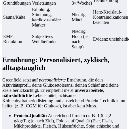
Technik nötig
Grundübungen
Verletzungen
3×/Woche)
Erholung,
Herz-Kreislauf-
Stimmung,
Niedrig–
Sauna/Kälte
Kontraindikationen
kardiovaskuläre
Mittel
beachten
Marker
Niedrig–
EMF-
Subjektives
Hoch (je
Evidenz uneinheitli
Reduktion
Wohlbefinden
nach
Setup)
Ernährung: Personalisiert, zyklisch,
alltagstauglich
Greenfield setzt auf
personalisierte
Ernährung, die dein
Aktivitätsprofil, deine Glukosetoleranz, deinen Schlaf und deine
Ziele berücksichtigt. Er empfiehlt meist
unverarbeitete,
nährstoffdichte
Lebensmittel, achtsame
Kohlenhydratperiodisierung und ausreichend Protein. Technik kann
helfen (z. B. CGM für Glukose), ist aber kein Muss.
Protein-Qualität:
Ausreichend Protein (z. B. 1,6–2,2
g/kg/Tag je nach Ziel), Fokus auf Qualität (Eier, Fisch,
Milchprodukte, Fleisch, Hülsenfrüchte, Soja; ethische und