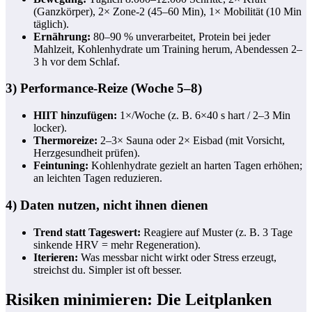
(Ganzkörper), 2× Zone‑2 (45–60 Min), 1× Mobilität (10 Min
täglich).
Ernährung:
80–90 % unverarbeitet, Protein bei jeder
Mahlzeit, Kohlenhydrate um Training herum, Abendessen 2–
3 h vor dem Schlaf.
3) Performance-Reize (Woche 5–8)
HIIT hinzufügen:
1×/Woche (z. B. 6×40 s hart / 2–3 Min
locker).
Thermoreize:
2–3× Sauna oder 2× Eisbad (mit Vorsicht,
Herzgesundheit prüfen).
Feintuning:
Kohlenhydrate gezielt an harten Tagen erhöhen;
an leichten Tagen reduzieren.
4) Daten nutzen, nicht ihnen dienen
Trend statt Tageswert:
Reagiere auf Muster (z. B. 3 Tage
sinkende HRV = mehr Regeneration).
Iterieren:
Was messbar nicht wirkt oder Stress erzeugt,
streichst du. Simpler ist oft besser.
Risiken minimieren: Die Leitplanken