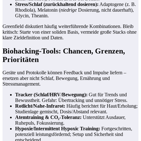
Stress/Schlaf (zurückhaltend dosieren):
Adaptogene (z. B.
Rhodiola), Melatonin (
niedrige
Dosierung, nicht dauerhaft),
Glycin, Theanin.
Greenfield diskutiert häufig weiterführende Kombinationen. Bleib
kritisch: Starte von einer soliden Basis, vermeide große Stacks ohne
klare Zieldefinition und Daten.
Biohacking-Tools: Chancen, Grenzen,
Prioritäten
Geräte und Protokolle können Feedback und Impulse liefern –
ersetzen aber nicht Schlaf, Bewegung, Ernährung und
Stressmanagement.
Tracker (Schlaf/HRV/Bewegung):
Gut für Trends und
Bewusstheit. Gefahr: Übertracking und unnötiger Stress.
Rotlicht/Nahe-Infrarot:
Häufig berichtet für Haut/Erholung;
Studienlage gemischt, Dosis/Abstand relevant.
Atemtraining & CO₂-Toleranz:
Unterstützt Ausdauer,
Ruhepuls, Fokussierung.
Hypoxie/Intermittent Hypoxic Training:
Fortgeschritten,
potenziell leistungsfördernd; Setup und Sicherheit sind
entscheidend.