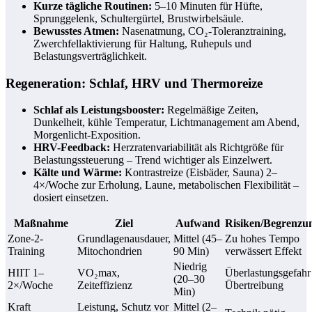
Kurze tägliche Routinen:
5–10 Minuten für Hüfte,
Sprunggelenk, Schultergürtel, Brustwirbelsäule.
Bewusstes Atmen:
Nasenatmung, CO₂-Toleranztraining,
Zwerchfellaktivierung für Haltung, Ruhepuls und
Belastungsverträglichkeit.
Regeneration: Schlaf, HRV und Thermoreize
Schlaf als Leistungsbooster:
Regelmäßige Zeiten,
Dunkelheit, kühle Temperatur, Lichtmanagement am Abend,
Morgenlicht-Exposition.
HRV-Feedback:
Herzratenvariabilität als Richtgröße für
Belastungssteuerung – Trend wichtiger als Einzelwert.
Kälte und Wärme:
Kontrastreize (Eisbäder, Sauna) 2–
4×/Woche zur Erholung, Laune, metabolischen Flexibilität –
dosiert einsetzen.
Maßnahme
Ziel
Aufwand
Risiken/Begrenzu
Zone-2-
Grundlagenausdauer,
Mittel (45–
Zu hohes Tempo
Training
Mitochondrien
90 Min)
verwässert Effekt
Niedrig
HIIT 1–
VO₂max,
Überlastungsgefahr
(20–30
2×/Woche
Zeiteffizienz
Übertreibung
Min)
Kraft
Leistung, Schutz vor
Mittel (2–