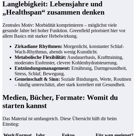
Langlebigkeit: Lebensjahre und
„Healthspan“ zusammen denken
Zentrales Motiv: Morbidität komprimieren – möglichst viele
gesunde Jahre bei hoher Funktion. Greenfield priorisiert hier vor
allem Basics mit starker Hebelwirkung.
Zirkadiane Rhythmen:
Morgenlicht, konstanter Schlaf-
Wach-Rhythmus, abends wenig Kunstlicht.
Metabolische Flexibilität:
Ausdauerbasis, Krafttraining,
moderates Essfenster, clevere Kohlenhydratsteuerung.
Entzündungsmanagement:
Ernährung, Darmgesundheit,
Stress, Schlaf, Bewegung.
Gemeinschaft & Sinn:
Soziale Bindungen, Werte, Routinen
– häufig unterschätzt, aber stark korreliert mit Gesundheit.
Medien, Bücher, Formate: Womit du
starten kannst
Das Material ist umfangreich. Diese Übersicht hilft dir beim
Einstieg:
Werk/Format
Jahr
Fokus
Für wen geeignet?