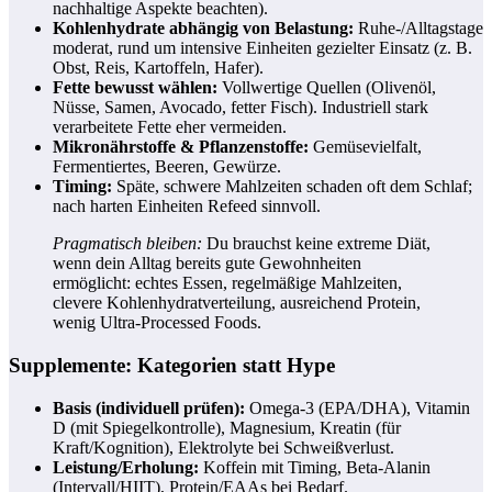
nachhaltige Aspekte beachten).
Kohlenhydrate abhängig von Belastung:
Ruhe-/Alltagstage
moderat, rund um intensive Einheiten gezielter Einsatz (z. B.
Obst, Reis, Kartoffeln, Hafer).
Fette bewusst wählen:
Vollwertige Quellen (Olivenöl,
Nüsse, Samen, Avocado, fetter Fisch). Industriell stark
verarbeitete Fette eher vermeiden.
Mikronährstoffe & Pflanzenstoffe:
Gemüsevielfalt,
Fermentiertes, Beeren, Gewürze.
Timing:
Späte, schwere Mahlzeiten schaden oft dem Schlaf;
nach harten Einheiten Refeed sinnvoll.
Pragmatisch bleiben:
Du brauchst keine extreme Diät,
wenn dein Alltag bereits gute Gewohnheiten
ermöglicht: echtes Essen, regelmäßige Mahlzeiten,
clevere Kohlenhydratverteilung, ausreichend Protein,
wenig Ultra-Processed Foods.
Supplemente: Kategorien statt Hype
Basis (individuell prüfen):
Omega‑3 (EPA/DHA), Vitamin
D (mit Spiegelkontrolle), Magnesium, Kreatin (für
Kraft/Kognition), Elektrolyte bei Schweißverlust.
Leistung/Erholung:
Koffein mit Timing, Beta‑Alanin
(Intervall/HIIT), Protein/EAAs bei Bedarf.