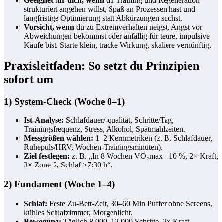
Geeignet für dich, wenn
du Training und Regeneration
strukturiert angehen willst, Spaß an Prozessen hast und
langfristige Optimierung statt Abkürzungen suchst.
Vorsicht, wenn
du zu Extremverhalten neigst, Angst vor
Abweichungen bekommst oder anfällig für teure, impulsive
Käufe bist. Starte klein, tracke Wirkung, skaliere vernünftig.
Praxisleitfaden: So setzt du Prinzipien
sofort um
1) System-Check (Woche 0–1)
Ist-Analyse:
Schlafdauer/-qualität, Schritte/Tag,
Trainingsfrequenz, Stress, Alkohol, Spätmahlzeiten.
Messgrößen wählen:
1–2 Kernmetriken (z. B. Schlafdauer,
Ruhepuls/HRV, Wochen-Trainingsminuten).
Ziel festlegen:
z. B. „In 8 Wochen VO₂max +10 %, 2× Kraft,
3× Zone‑2, Schlaf >7:30 h“.
2) Fundament (Woche 1–4)
Schlaf:
Feste Zu-Bett-Zeit, 30–60 Min Puffer ohne Screens,
kühles Schlafzimmer, Morgenlicht.
Bewegung:
Täglich 8.000–12.000 Schritte, 2× Kraft