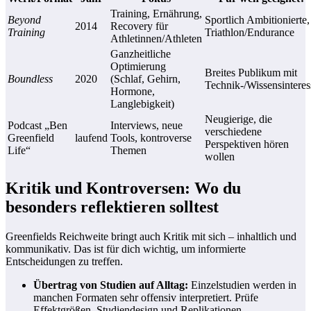
Training, Ernährung,
Beyond
Sportlich Ambitionierte,
2014
Recovery für
Training
Triathlon/Endurance
Athletinnen/Athleten
Ganzheitliche
Optimierung
Breites Publikum mit
Boundless
2020
(Schlaf, Gehirn,
Technik-/Wissensinteres
Hormone,
Langlebigkeit)
Neugierige, die
Podcast „Ben
Interviews, neue
verschiedene
Greenfield
laufend
Tools, kontroverse
Perspektiven hören
Life“
Themen
wollen
Kritik und Kontroversen: Wo du
besonders reflektieren solltest
Greenfields Reichweite bringt auch Kritik mit sich – inhaltlich und
kommunikativ. Das ist für dich wichtig, um informierte
Entscheidungen zu treffen.
Übertrag von Studien auf Alltag:
Einzelstudien werden in
manchen Formaten sehr offensiv interpretiert. Prüfe
Effektgrößen, Studiendesign und Replikationen.