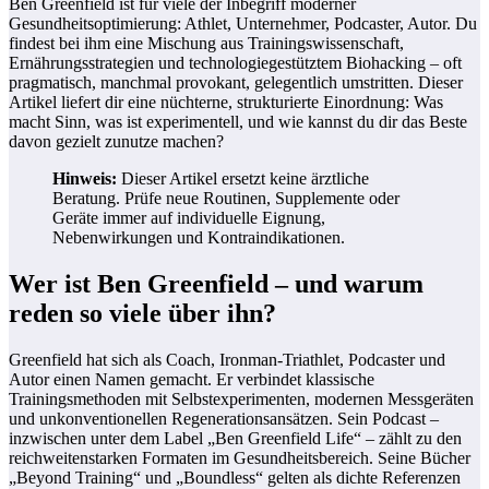
Ben Greenfield ist für viele der Inbegriff moderner
Gesundheitsoptimierung: Athlet, Unternehmer, Podcaster, Autor. Du
findest bei ihm eine Mischung aus Trainingswissenschaft,
Ernährungsstrategien und technologiegestütztem Biohacking – oft
pragmatisch, manchmal provokant, gelegentlich umstritten. Dieser
Artikel liefert dir eine nüchterne, strukturierte Einordnung: Was
macht Sinn, was ist experimentell, und wie kannst du dir das Beste
davon gezielt zunutze machen?
Hinweis:
Dieser Artikel ersetzt keine ärztliche
Beratung. Prüfe neue Routinen, Supplemente oder
Geräte immer auf individuelle Eignung,
Nebenwirkungen und Kontraindikationen.
Wer ist Ben Greenfield – und warum
reden so viele über ihn?
Greenfield hat sich als Coach, Ironman-Triathlet, Podcaster und
Autor einen Namen gemacht. Er verbindet klassische
Trainingsmethoden mit Selbstexperimenten, modernen Messgeräten
und unkonventionellen Regenerationsansätzen. Sein Podcast –
inzwischen unter dem Label „Ben Greenfield Life“ – zählt zu den
reichweitenstarken Formaten im Gesundheitsbereich. Seine Bücher
„Beyond Training“ und „Boundless“ gelten als dichte Referenzen