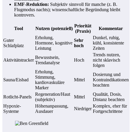
EMF-Reduktion:
Subjektiv sinnvoll für manche (z. B.
Flugmodus nachts); wissenschaftliche Begründung bleibt
kontrovers.
Priorität
Tool
Nutzen (potenziell)
Kommentar
(Praxis)
Erholung,
Dunkel, ruhig,
Guter
Sehr
Hormone, kognitive
kühl, konsistente
Schlafplatz
hoch
Leistung
Zeiten
Trends nutzen,
Bewusstsein,
Aktivitätstracker
Hoch
nicht sklavisch
Trendanalyse
folgen
Erholung,
Dosierung und
Stimmung,
Sauna/Eisbad
Mittel
Kontraindikationen
kardiovaskuläre
beachten
Marker
Regeneration/Haut
Qualität, Dosis,
Rotlicht-Panels
Mittel
(subjektiv)
Distanz beachten
Hypoxie-
Höhenanpassung,
Komplex, eher für
Niedriger
Systeme
Ausdauer
Fortgeschrittene